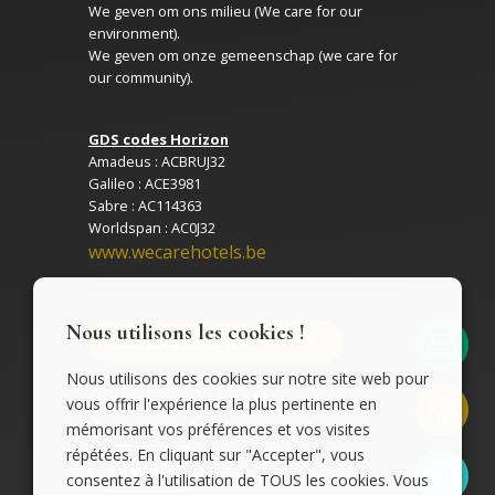
We geven om ons milieu (We care for our
environment).
We geven om onze gemeenschap (we care for
our community).
GDS codes Horizon
Amadeus : ACBRUJ32
Galileo : ACE3981
Sabre : AC114363
Worldspan : AC0J32
www.wecarehotels.be
Nous utilisons les cookies !
RESERVEER NU
Nous utilisons des cookies sur notre site web pour
vous offrir l'expérience la plus pertinente en
mémorisant vos préférences et vos visites
répétées. En cliquant sur "Accepter", vous
consentez à l'utilisation de TOUS les cookies. Vous