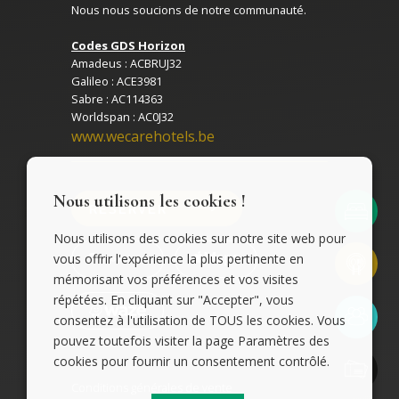
Nous nous soucions de notre communauté.
Codes GDS Horizon
Amadeus : ACBRUJ32
Galileo : ACE3981
Sabre : AC114363
Worldspan : AC0J32
www.wecarehotels.be
Nous utilisons les cookies !
RÉSERVER
Nous utilisons des cookies sur notre site web pour
vous offrir l'expérience la plus pertinente en
mémorisant vos préférences et vos visites
répétées. En cliquant sur "Accepter", vous
consentez à l'utilisation de TOUS les cookies. Vous
pouvez toutefois visiter la page Paramètres des
cookies pour fournir un consentement contrôlé.
Conditions générales de vente