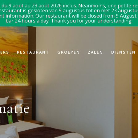
du 9 août au 23 août 2026 inclus. Néanmoins, une petite res
estaurant is gesloten van 9 augustus tot en met 23 augustus
t information: Our restaurant will be closed from 9 August t
bar 24 hours a day. Thank you for your understanding.
ERS
RESTAURANT
GROEPEN
ZALEN
DIENSTEN
matie