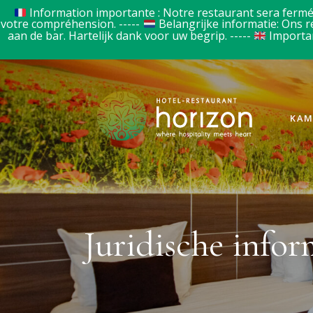
Information importante : Notre restaurant sera fermé 
votre compréhension. -----
Belangrijke informatie: Ons r
aan de bar. Hartelijk dank voor uw begrip. -----
Importan
KAM
Juridische infor