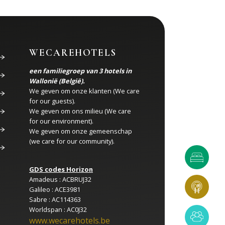
WECAREHOTELS
een familiegroep van 3 hotels in
Wallonië (België).
We geven om onze klanten (We care
for our guests).
We geven om ons milieu (We care
for our environment).
We geven om onze gemeenschap
(we care for our community).
GDS codes Horizon
Amadeus : ACBRUJ32
Galileo : ACE3981
Sabre : AC114363
Worldspan : AC0J32
www.wecarehotels.be