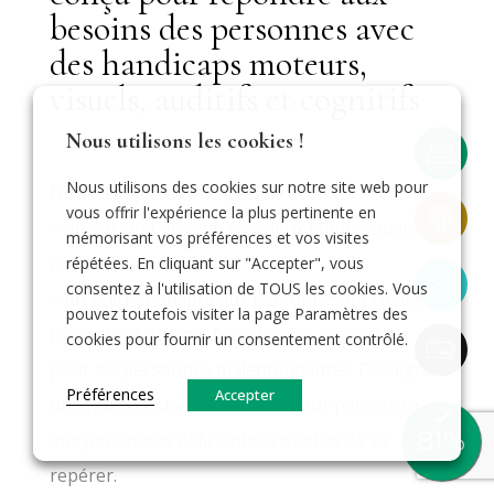
besoins des personnes avec
des handicaps moteurs,
visuels, auditifs et cognitifs
Nous utilisons les cookies !
Nous utilisons des cookies sur notre site web pour
Nous disposons entre autre de :
vous offrir l'expérience la plus pertinente en
– un parking privatif avec deux emplacements
mémorisant vos préférences et vos visites
réservés aux PMR
répétées. En cliquant sur "Accepter", vous
consentez à l'utilisation de TOUS les cookies. Vous
– un guichet adapté aux personnes en chaise
pouvez toutefois visiter la page Paramètres des
roulante et équipé d’une boucle à induction
cookies pour fournir un consentement contrôlé.
pour les personnes malentendantes. Des lignes
Préférences
Accepter
ont également été installées pour permettre
aux personnes déficientes visuelles de se
repérer.